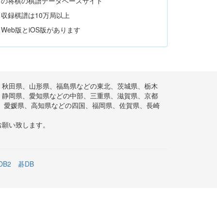
の将棋の棋譜データベースサイト
収録棋譜は10万局以上
Web版とiOS版があります
、秋田県、山形県、福島県などの東北、茨城県、栃木
、静岡県、愛知県などの中部、三重県、滋賀県、京都
、愛媛県、高知県などの四国、福岡県、佐賀県、長崎
お願い致します。
DB2
碁DB