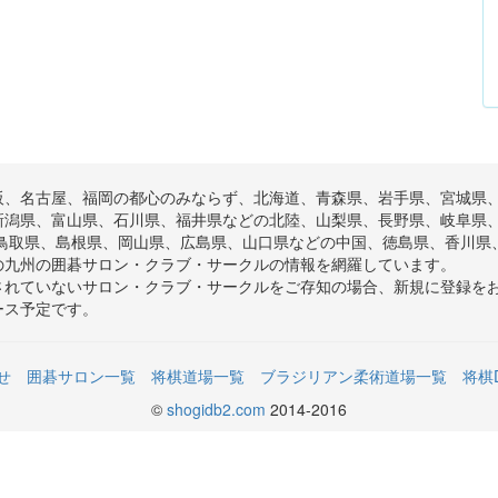
阪、名古屋、福岡の都心のみならず、北海道、青森県、岩手県、宮城県
新潟県、富山県、石川県、福井県などの北陸、山梨県、長野県、岐阜県
、鳥取県、島根県、岡山県、広島県、山口県などの中国、徳島県、香川県
の九州の囲碁サロン・クラブ・サークルの情報を網羅しています。
されていないサロン・クラブ・サークルをご存知の場合、新規に登録を
ース予定です。
せ
囲碁サロン一覧
将棋道場一覧
ブラジリアン柔術道場一覧
将棋
©
shogidb2.com
2014-2016