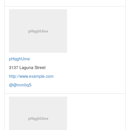
pHqghUme
3137 Laguna Street
http://www.example.com
@@mm0qS