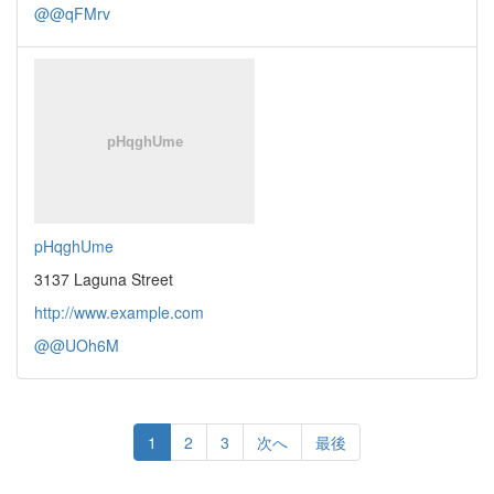
@@qFMrv
pHqghUme
3137 Laguna Street
http://www.example.com
@@UOh6M
1
2
3
次へ
最後