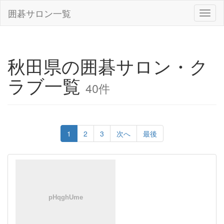
囲碁サロン一覧
Toggl
naviga
秋田県の囲碁サロン・ク
ラブ一覧
40件
1
2
3
次へ
最後