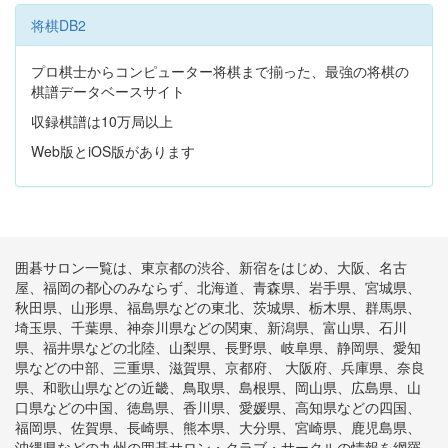
将棋DB2
プロ棋士からコンピューター将棋まで揃った、最強の将棋の
棋譜データベースサイト
収録棋譜は10万局以上
Web版とiOS版があります
囲碁サロン一覧は、東京都の渋谷、新宿をはじめ、大阪、名古
屋、福岡の都心のみならず、北海道、青森県、岩手県、宮城県、
秋田県、山形県、福島県などの東北、茨城県、栃木県、群馬県、
埼玉県、千葉県、神奈川県などの関東、新潟県、富山県、石川
県、福井県などの北陸、山梨県、長野県、岐阜県、静岡県、愛知
県などの中部、三重県、滋賀県、京都府、 大阪府、兵庫県、奈良
県、和歌山県などの近畿、鳥取県、島根県、岡山県、広島県、山
口県などの中国、徳島県、香川県、愛媛県、高知県などの四国、
福岡県、佐賀県、長崎県、熊本県、大分県、宮崎県、鹿児島県、
沖縄県などの九州の囲碁サロン・クラブ・サークルの情報を網羅