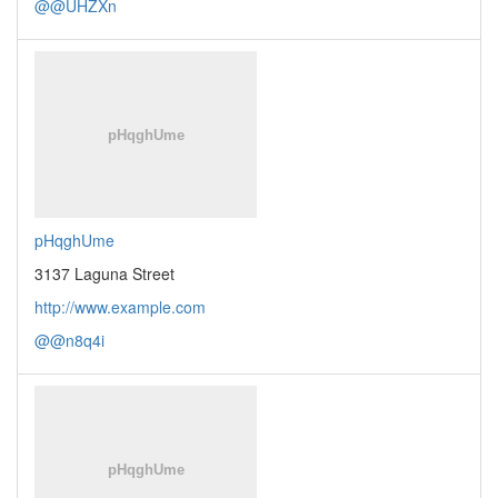
@@UHZXn
pHqghUme
3137 Laguna Street
http://www.example.com
@@n8q4i