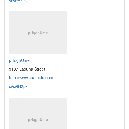
pHqghUme
3137 Laguna Street
http://www.example.com
@@tN2px